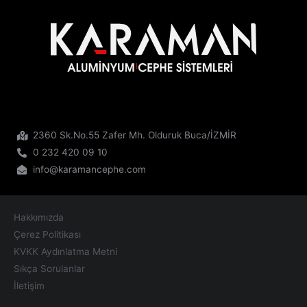
2360 Sk.No.55 Zafer Mh. Olduruk Buca/İZMİR
0 232 420 09 10
info@karamancephe.com
Hakkımızda
Çerez Politikası
KVKK Aydınlatma Metni
Sıkça Sorulanlar
İletişim