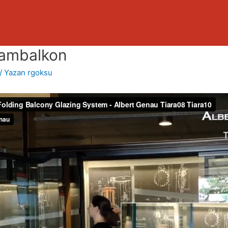
Cambalkon
/ Yazan
rgoksu