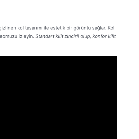
linen kol tasarımı ile estetik bir görüntü sağlar. Kol
ideomuzu izleyin.
Standart kilit zincirli olup, konfor kilit