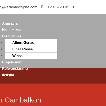
fo@karamancephe.com
0 232 420 09 10
Anasayfa
Hakkımızda
Ürünlerimiz
Albert Genau
Linea Rossa
Winsa
Projelerimiz
Referanslarımız
İletişim
ır Cambalkon