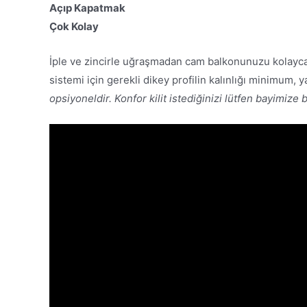
Açıp Kapatmak
Çok Kolay
İple ve zincirle uğraşmadan cam balkonunuzu kolayca aç
sistemi için gerekli dikey profilin kalınlığı minimum,
opsiyoneldir. Konfor kilit istediğinizi lütfen bayimize b