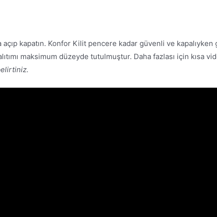
ıp kapatın. Konfor Kilit pencere kadar güvenli ve kapalıyken giz
 yalıtımı maksimum düzeyde tutulmuştur. Daha fazlası için kısa v
elirtiniz.