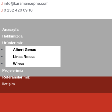
info@karamancephe.com
0 232 420 09 10
Anasayfa
Hakkımızda
Ürünlerimiz
Albert Genau
Linea Rossa
Winsa
Projelerimiz
Referanslarımız
İletişim