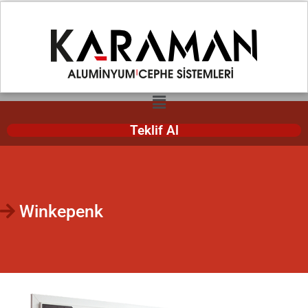
info@karamancephe.com
0 232 420 09 10
Teklif Al
Winkepenk