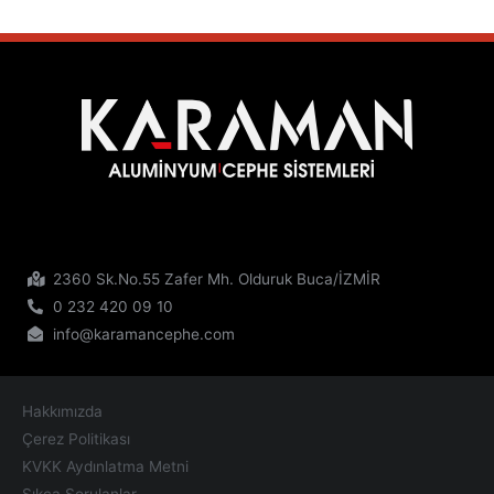
2360 Sk.No.55 Zafer Mh. Olduruk Buca/İZMİR
0 232 420 09 10
info@karamancephe.com
Hakkımızda
Çerez Politikası
KVKK Aydınlatma Metni
Sıkça Sorulanlar